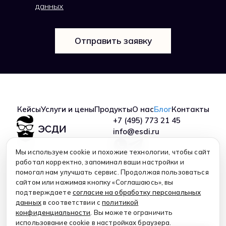
данных
Отправить заявку
Кейсы
Услуги и цены
Продукты
О нас
Блог
Контакты
+7 (495) 773 21 45
info@esdi.ru
Мы используем cookie и похожие технологии, чтобы сайт
Copyright © 2026
работал корректно, запоминал ваши настройки и
ООО "ЭСДИ"
помогал нам улучшать сервис. Продолжая пользоваться
Все права защищиены
сайтом или нажимая кнопку «Соглашаюсь», вы
Пользовательское
подтверждаете
согласие на обработку персональных
соглашение
данных
в соответствии с
политикой
Согласие на обработку
конфиденциальности
. Вы можете ограничить
персональных данных
использование cookie в настройках браузера.