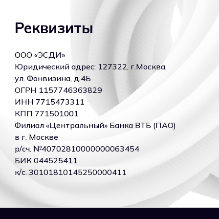
Реквизиты
ООО «ЭСДИ»
Юридический адрес: 127322, г.Москва,
ул. Фонвизина, д.4Б
ОГРН 1157746363829
ИНН 7715473311
КПП 771501001
Филиал «Центральный» Банка ВТБ (ПАО)
в г. Москве
р/сч. №40702810000000063454
БИК 044525411
к/c. 30101810145250000411